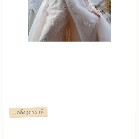
เวดดิ้งอุดรธานี