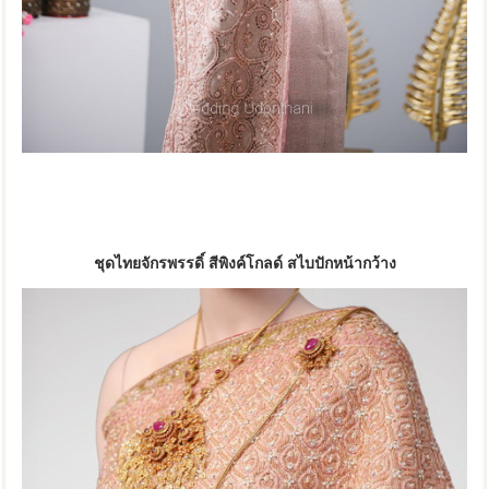
ชุดไทยจักรพรรดิ์ สีพิงค์โกลด์ สไบปักหน้ากว้าง