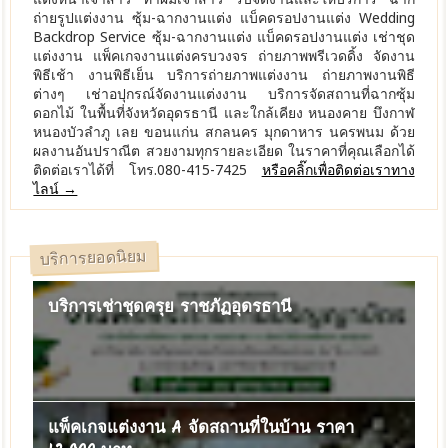
ถ่ายรูปแต่งงาน ซุ้ม-ฉากงานแต่ง แบ็คดรอปงานแต่ง Wedding
Backdrop Service ซุ้ม-ฉากงานแต่ง แบ็คดรอปงานแต่ง เช่าชุด
แต่งงาน แพ็คเกจงานแต่งครบวงจร ถ่ายภาพพรีเวดดิ้ง จัดงาน
พิธีเช้า งานพิธีเย็น บริการถ่ายภาพแต่งงาน ถ่ายภาพงานพิธี
ต่างๆ เช่าอปุกรณ์จัดงานแต่งงาน บริการจัดสถานที่ฉากซุ้ม
ดอกไม้ ในพื้นที่จังหวัดอุดรธานี และใกล้เคียง หนองคาย บึงกาฬ
หนองบัวลำภู เลย ขอนแก่น สกลนคร มุกดาหาร นครพนม ด้วย
ผลงานอันปราณีต สวยงามทุกรายละเอียด ในราคาที่คุณเลือกได้
ติดต่อเราได้ที่ โทร.080-415-7425
หรือคลิ๊กเพื่อติดต่อเราทาง
ไลน์ →
บริการยอดนิยม
บริการเช่าชุดครุย ราชภัฏอุดรธานี
แพ็คเกจแต่งงาน A จัดสถานที่ในบ้าน ราคา