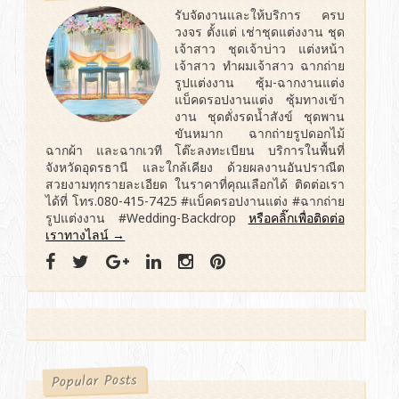
รับจัดงานและให้บริการ ครบ
วงจร ตั้งแต่ เช่าชุดแต่งงาน ชุด
เจ้าสาว ชุดเจ้าบ่าว แต่งหน้า
เจ้าสาว ทำผมเจ้าสาว ฉากถ่าย
รูปแต่งงาน ซุ้ม-ฉากงานแต่ง
แบ็คดรอปงานแต่ง ซุ้มทางเข้า
งาน ชุดตั่งรดน้ำสังข์ ชุดพาน
ขันหมาก ฉากถ่ายรูปดอกไม้
ฉากผ้า และฉากเวที โต๊ะลงทะเบียน บริการในพื้นที่
จังหวัดอุดรธานี และใกล้เคียง ด้วยผลงานอันปราณีต
สวยงามทุกรายละเอียด ในราคาที่คุณเลือกได้ ติดต่อเรา
ได้ที่ โทร.080-415-7425 #แบ็คดรอปงานแต่ง #ฉากถ่าย
รูปแต่งงาน #Wedding-Backdrop
หรือคลิ๊กเพื่อติดต่อ
เราทางไลน์ →
Popular Posts